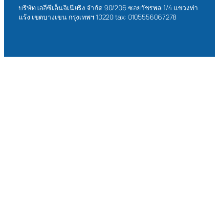
บริษัท เออีซีเอ็นจิเนียริง จำกัด 90/206 ซอยวัชรพล 1/4 แขวงท่า
แร้ง เขตบางเขน กรุงเทพฯ 10220 tax: 0105556067278