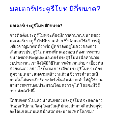
มอเตอร์ประตูรีโมท มีกี่ขนาด?
มอเตอร์ประตูรีโมท มีกี่ขนาด?
การติดตั้งประตูรีโมท จะต้องมีการคำนวณขนาดของ
มอเตอร์ประตูรั้วไฟฟ้าร่วมด้วย ซึ่งก่อนจะใช้บริการผู้
เชี่ยวชาญมาติดตั้ง หรือ ผู้ที่กำลังอยู่ในช่วงของการ
เลือกสรรประตูรีโมทตามที่ตนเองชอบ ต้องการทราบ
ขนาดของประตูและมอเตอร์ประตูรีโมท เพื่อคำนวณ
งบประมาณ เราจึงได้มีวิธีในการคำนวณง่าย ๆ เบื้องต้น
ด้วยตนเอง อย่างไรก็ตาม การเลือกประตูรีโมท จะต้อง
ดูความเหมาะสมตามหน้างานด้วย ซึ่งการคำนวณนี้
อาจไม่ได้ตรงเป๊ะร้อยเปอร์เซ็นต์ แต่อาจทำให้ผู้ใช้งาน
สามารถทราบงบประมาณโดยคร่าว ๆ ได้ โดยจะมีวิธี
การ ดังต่อไปนี้
โดยปกติทั่วไปแล้ว น้ำหนักของประตูรีโมท จะแตกต่าง
กันออกไปตามวัสดุ โดยวัสดุที่มักจะนำมาผลิตประตูรั้ว
จะได้แก่ สแตนเลส น้ำหนักประมาณ 75 กิโลกรัม /