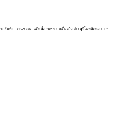
แรก
สินค้า
งานซ่อม
งานติดตั้ง
บทความ
เกี่ยวกับ ประตูรีโมท
ติดต่อเรา