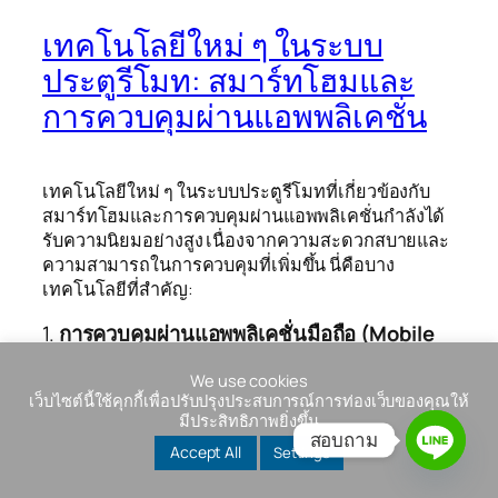
เทคโนโลยีใหม่ ๆ ในระบบ
ประตูรีโมท: สมาร์ทโฮมและ
การควบคุมผ่านแอพพลิเคชั่น
เทคโนโลยีใหม่ ๆ ในระบบประตูรีโมทที่เกี่ยวข้องกับ
สมาร์ทโฮมและการควบคุมผ่านแอพพลิเคชั่นกำลังได้
รับความนิยมอย่างสูง เนื่องจากความสะดวกสบายและ
ความสามารถในการควบคุมที่เพิ่มขึ้น นี่คือบาง
เทคโนโลยีที่สำคัญ:
1.
การควบคุมผ่านแอพพลิเคชั่นมือถือ (Mobile
App Control)
We use cookies
การทำงาน
: ผู้ใช้งานสามารถควบคุมการเปิด-ปิด
เว็บไซต์นี้ใช้คุกกี้เพื่อปรับปรุงประสบการณ์การท่องเว็บของคุณให้
มีประสิทธิภาพยิ่งขึ้น
ประตูผ่านแอพพลิเคชั่นที่ติดตั้งในสมาร์ทโฟน
สอบถาม
หรือแท็บเล็ต แอพพลิเคชั่นเหล่านี้มักเชื่อมต่อกับ
Accept All
Settings
ระบบประตูผ่าน Wi-Fi หรือ Bluetooth
คุณสมบัติ
: