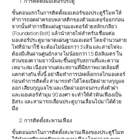
การติดตั้งมอเตอร์ประตู
ขั้นตอนแรกในการติดตั้งมอเตอร์ของประตูรีโมท ให้
ทำการถอดฝาครอบพลาสติกของตัวมอเตอร์ออกก่อน
จากนั้นทำการยึดแผ่นฐานมอเตอร์ด้วยสลักเกลียว
(Foundation Bolt) แล้วนำสายไฟสำหรับเชื่อมต่อ
มอเตอร์ประตูมาผาดแผ่นฐานมอเตอร์ โดยจำนวนสาย
ไฟที่นำมาใช้ จะต้องไม่น้อยกว่า 3 เส้น และสายไฟจะ
ต้องมีเส้นผ่านศูนย์กลาง ไม่น้อยกว่า 1.5 มิลลิเมตร ใน
ส่วนของความยาวนั้นจะขึ้นอยู่กับสถานที่และความ
เหมาะสม เนื่องจากแต่ละสถานที่มีสภาพแวดล้อมที่
แตกต่างกัน ทั้งนี้ อย่าลืมทำการปลดล็อกกลไกมอเตอร์
ก่อนทำการติดตั้ง สามารถทำได้โดยเปิดฝายางกุญแจ
ออก เสียบกุญแจไข และเปิดฝาออกจนกระทั่งตัวฝา
และมอเตอร์ทำมุม 90 องศา จะทำให้ตัวฟันเฟืองเป็น
อิสระ และสามารถเลื่อนประตูบานเลื่อนไปมาได้ด้วย
มือ
การติดตั้งสะพานเฟือง
ขั้นตอนแรกในการติดตั้งสะพานเฟืองของประตูรีโมท
ให้ทำการยึดสกรูยึดบนสะพานเฟือง โดยวางสะพาน