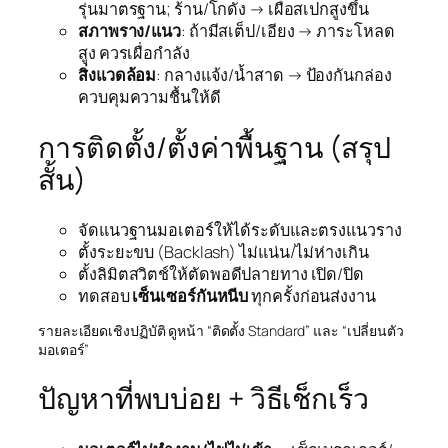
รุ่นมาตรฐาน; ร้าน/โกดัง → เผื่อสเปกสูงขึ้น
สภาพราง/แนว
: ถ้ามีสเต็ป/เอียง → ภาระโหลด
สูง ควรเผื่อกำลัง
สิ่งแวดล้อม
: กลางแจ้ง/น้ำสาด → ป้องกันกล่อง
ควบคุมความชื้นให้ดี
การติดตั้ง/ตั้งค่าพื้นฐาน (สรุป
สั้น)
จัดแนวฐานมอเตอร์ให้ได้ระดับและตรงแนวราง
ตั้งระยะขบ (
Backlash
) ไม่แน่น/ไม่ห่างเกิน
ตั้งลิมิตสวิตช์ให้ตัดพอดีปลายทาง เปิด/ปิด
ทดสอบ
เซ็นเซอร์กันหนีบ
ทุกครั้งก่อนส่งงาน
รายละเอียดเชิงปฏิบัติ ดูหน้า “ติดตั้ง Standard” และ “เปลี่ยนตัว
มอเตอร์”
ปัญหาที่พบบ่อย + วิธีเช็กเร็ว