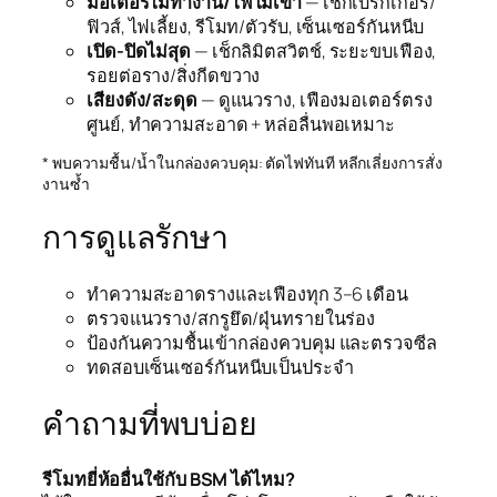
มอเตอร์ไม่ทำงาน/ไฟไม่เข้า
— เช็กเบรกเกอร์/
ฟิวส์, ไฟเลี้ยง, รีโมท/ตัวรับ, เซ็นเซอร์กันหนีบ
เปิด‑ปิดไม่สุด
— เช็กลิมิตสวิตช์, ระยะขบเฟือง,
รอยต่อราง/สิ่งกีดขวาง
เสียงดัง/สะดุด
— ดูแนวราง, เฟืองมอเตอร์ตรง
ศูนย์, ทำความสะอาด + หล่อลื่นพอเหมาะ
* พบความชื้น/น้ำในกล่องควบคุม: ตัดไฟทันที หลีกเลี่ยงการสั่ง
งานซ้ำ
การดูแลรักษา
ทำความสะอาดรางและเฟืองทุก 3–6 เดือน
ตรวจแนวราง/สกรูยึด/ฝุ่นทรายในร่อง
ป้องกันความชื้นเข้ากล่องควบคุม และตรวจซีล
ทดสอบเซ็นเซอร์กันหนีบเป็นประจำ
คำถามที่พบบ่อย
รีโมทยี่ห้ออื่นใช้กับ BSM ได้ไหม?