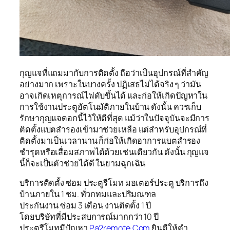
กุญแจที่แถมมากับการติดตั้ง ถือว่าเป็นอุปกรณ์ที่สำคัญ
อย่างมาก เพราะในบางครั้ง ปฏิเสธไม่ได้จริง ๆ ว่ามัน
อาจเกิดเหตุการณ์ไฟดับขึ้นได้ และก่อให้เกิดปัญหาใน
การใช้งานประตูอัตโนมัติภายในบ้าน ดังนั้น ควรเก็บ
รักษากุญแจดอกนี้ไว้ให้ดีที่สุด แม้ว่าในปัจจุบันจะมีการ
ติดตั้งแบตสำรองเข้ามาช่วยเหลือ แต่สำหรับอุปกรณ์ที่
ติดตั้งมาเป็นเวลานาน ก็ก่อให้เกิดอาการแบตสำรอง
ชำรุดหรือเสื่อมสภาพได้ด้วยเช่นเดียวกัน ดังนั้น กุญแจ
นี้ก็จะเป็นตัวช่วยได้ดี ในยามฉุกเฉิน
บริการติดตั้ง ซ่อม ประตูรีโมท มอเตอร์ประตู บริการถึง
บ้านภายใน 1 ชม. ทั่วกทมและปริมณฑล
ประกันงาน ซ่อม 3 เดือน งานติดตั้ง 1 ปี
โดยบริษัทที่มีประสบการณ์มากกว่า 10 ปี
ประตูรีโมทมีปัญหา
Pa2remote.Com
ยินดีให้คำ