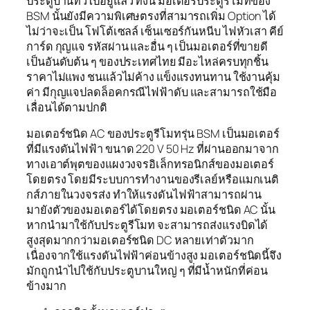
ประตูบ้านทั่วไปอยู่แล้ว ทั้งนี้ มอเตอร์ประตูรีโมทของ
BSM นั้นยังมีความพิเศษตรงที่สามารถเพิ่ม Option ได้
ไม่ว่าจะเป็น โฟโต้เซลล์ เซ็นเซอร์กันหนีบ ไฟหัวเสา คีย์
การ์ด กุญแจ รหัสผ่าน และอื่น ๆ เป็นมอเตอร์ที่ขายดี
เป็นอันดับต้น ๆ ของประเทศไทย มีอะไหล่ครบทุกชิ้น
ราคาไม่แพง ชนแล้วไม่ค้าง แข็งแรงทนทาน ใช้งานคุ้ม
ค่า มีกุญแจปลดล็อคกรณีไฟฟ้าดับ และสามารถใช้มือ
เลื่อนได้ตามปกติ
มอเตอร์ชนิด AC ของประตูรีโมทรุ่น BSM เป็นมอเตอร์
ที่มีแรงดันไฟฟ้า ขนาด 220 V 50 Hz ที่ผ่านออกมาจาก
ทางเอาต์พุตของแผงวงจรอิเล็กทรอนิกส์ของมอเตอร์
โดยตรง โดยมีระบบการทำงานของรีเลย์หรือแมกเนติ
กส์ภายในวงจรส่ง ทำให้แรงดันไฟฟ้าสามารถผ่าน
มายังตัวของมอเตอร์ได้โดยตรง มอเตอร์ชนิด AC นั้น
หากนำมาใช้กับประตูรีโมท จะสามารถส่งแรงบิดได้
สูงสุดมากกว่ามอเตอร์ชนิด DC หลายเท่าตัวมาก
เนื่องจากใช้แรงดันไฟฟ้าค่อนข้างสูง มอเตอร์ชนิดนี้จึง
มักถูกนำไปใช้กับประตูบานใหญ่ ๆ ที่มีน้ำหนักที่ค่อน
ข้างมาก