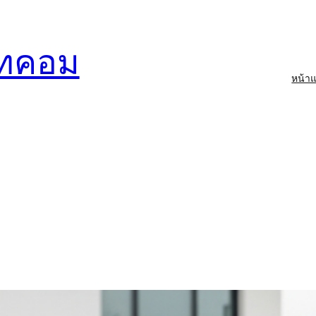
อทคอม
หน้า
์