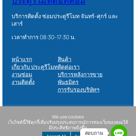
ประตูรีโมทดอทคอม
บริการติดตั้ง ซ่อมประตูรีโมท จันทร์-ศุกร์ และ
เสาร์
เวลาทำการ 08:30-17:30 น.
หน้าแรก
สินค้า
เกี่ยวกับ ประตูรีโมท
ติดต่อเรา
งานซ่อม
บริการหลังการขาย
งานติดตั้ง
พันธมิตร
การรับรองบริษัทฯ
บริษัท เออีซีเอ็นจิเนียริง จำกัด 90/206 ซอยวัชรพล 1/4 แขวงท่า
We use cookies
แร้ง เขตบางเขน กรุงเทพฯ 10220 tax: 0105556067278
เว็บไซต์นี้ใช้คุกกี้เพื่อปรับปรุงประสบการณ์การท่องเว็บของคุณให้
มีประสิทธิภาพยิ่งขึ้น
สอบถาม