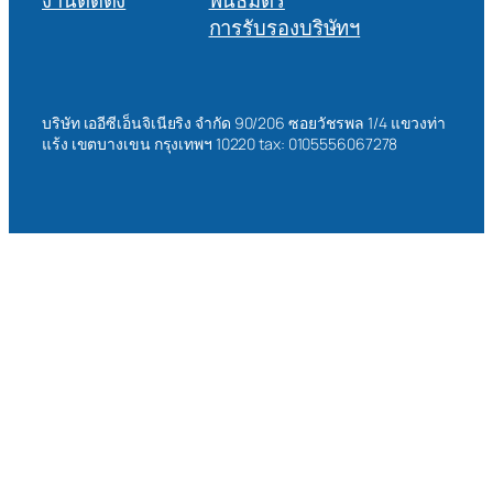
การรับรองบริษัทฯ
บริษัท เออีซีเอ็นจิเนียริง จำกัด 90/206 ซอยวัชรพล 1/4 แขวงท่า
แร้ง เขตบางเขน กรุงเทพฯ 10220 tax: 0105556067278