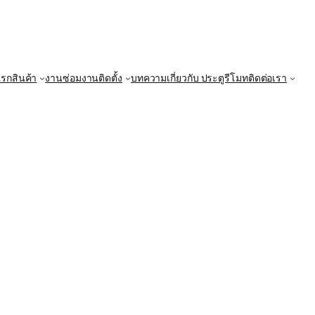
แรก
สินค้า
งานซ่อม
งานติดตั้ง
บทความ
เกี่ยวกับ ประตูรีโมท
ติดต่อเรา