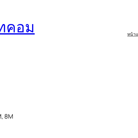
อทคอม
หน้า
์
M, 8M