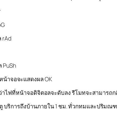
r
LoG
ล rAd
ผล PuSh
รั้ง หน้าจอจะแสดงผล OK
กว่าไฟที่หน้าจอดิจิตอลจะดับลง รีโมทจะสามารถ
ระตู บริการถึงบ้านภายใน 1 ชม. ทั่วกทมและปริมณ