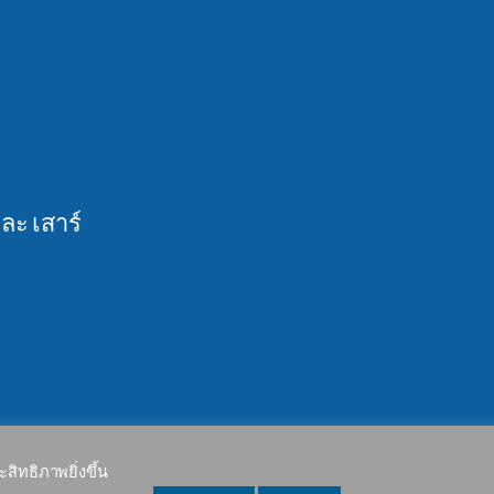
และ เสาร์
แร้ง เขตบางเขน กรุงเทพฯ 10220 tax: 0105556067278
สิทธิภาพยิ่งขึ้น