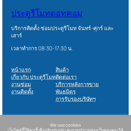
ประตูรีโมทดอทคอม
บริการติดตั้ง ซ่อมประตูรีโมท จันทร์-ศุกร์ และ
เสาร์
เวลาทำการ 08:30-17:30 น.
หน้าแรก
สินค้า
เกี่ยวกับ ประตูรีโมท
ติดต่อเรา
งานซ่อม
บริการหลังการขาย
งานติดตั้ง
พันธมิตร
การรับรองบริษัทฯ
บริษัท เออีซีเอ็นจิเนียริง จำกัด 90/206 ซอยวัชรพล 1/4 แขวงท่า
We use cookies
แร้ง เขตบางเขน กรุงเทพฯ 10220 tax: 0105556067278
เว็บไซต์นี้ใช้คุกกี้เพื่อปรับปรุงประสบการณ์การท่องเว็บของคุณให้