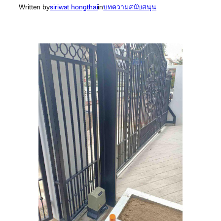
Written by
siriwat hongthai
in
บทความสนับสนุน