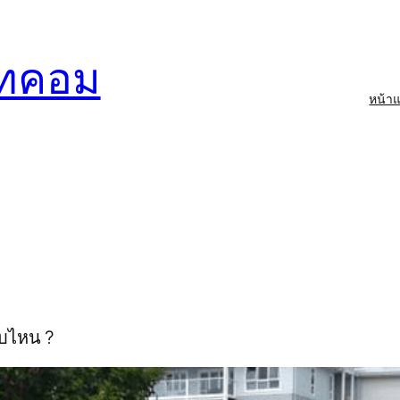
อทคอม
หน้า
์
บบไหน ?