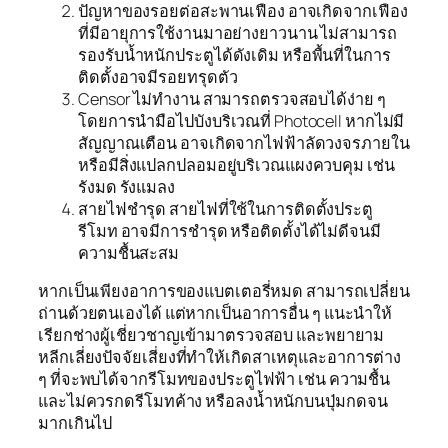
ปัญหาของรอยต่อสะพานเฟือง อาจเกิดจากเฟือง
ที่มีอายุการใช้งานมาอย่างยาวนาน ไม่สามารถ
รองรับน้ำหนักประตูได้ดังเดิม หรือพื้นที่ในการ
ติดตั้งอาจมีรอยทรุดตัว
Censor ไม่ทำงาน สามารถตรวจสอบได้ง่าย ๆ
โดยการนำมือไปบังบริเวณที่ Photocell หากไม่มี
สัญญาณเตือน อาจเกิดจากไฟฟ้าลัดวงจรภายใน
หรือมีสิ่งแปลกปลอมอยู่บริเวณแผงควบคุม เช่น
รังมด รังแมลง
สายไฟชำรุด สายไฟที่ใช้ในการติดตั้งประตู
รีโมท อาจมีการชำรุด หรือติดตั้งได้ไม่ดีจนมี
ความชื้นสะสม
หากเป็นเพียงอาการของแบตเตอรี่หมด สามารถเปลี่ยน
ถ่านด้วยตนเองได้ แต่หากเป็นอาการอื่น ๆ แนะนำให้
เรียกช่างผู้เชี่ยวชาญเข้ามาตรวจสอบ และพยายาม
หลีกเลี่ยงปัจจัยเสี่ยงที่ทำให้เกิดสาเหตุและอาการต่าง
ๆ ที่จะพบได้จากรีโมทของประตูไฟฟ้า เช่น ความชื้น
และไม่ควรกดรีโมทค้าง หรือลงน้ำหนักบนปุ่มกดจน
มากเกินไป