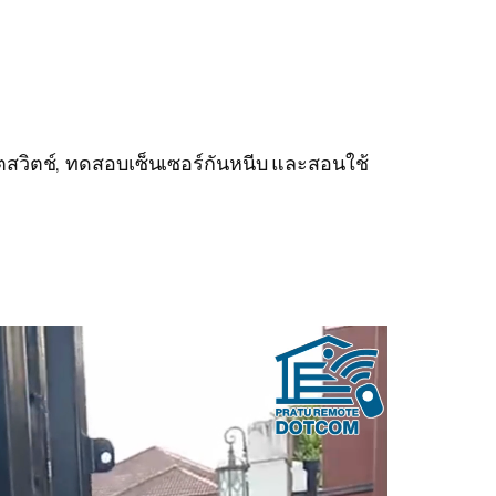
ิตสวิตช์, ทดสอบเซ็นเซอร์กันหนีบ และสอนใช้