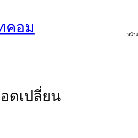
อทคอม
หน้า
์
 ถอดเปลี่ยน