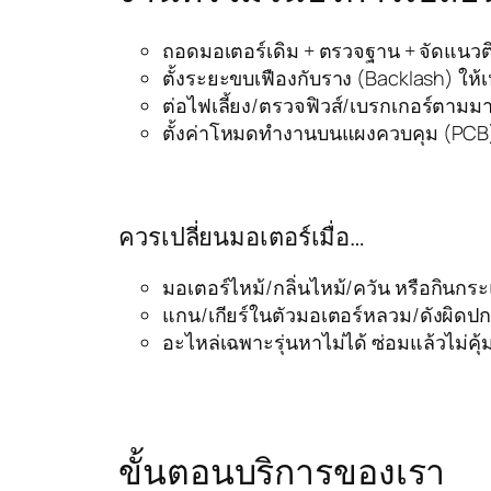
ถอดมอเตอร์เดิม + ตรวจฐาน + จัดแนวติ
ตั้งระยะขบเฟืองกับราง (Backlash) ให
ต่อไฟเลี้ยง/ตรวจฟิวส์/เบรกเกอร์ตาม
ตั้งค่าโหมดทำงานบนแผงควบคุม (PCB
ควรเปลี่ยนมอเตอร์เมื่อ…
มอเตอร์ไหม้/กลิ่นไหม้/ควัน หรือกินก
แกน/เกียร์ในตัวมอเตอร์หลวม/ดังผิดปก
อะไหล่เฉพาะรุ่นหาไม่ได้ ซ่อมแล้วไม่คุ้
ขั้นตอนบริการของเรา