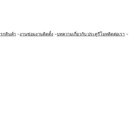
แรก
สินค้า
งานซ่อม
งานติดตั้ง
บทความ
เกี่ยวกับ ประตูรีโมท
ติดต่อเรา