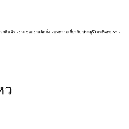
แรก
สินค้า
งานซ่อม
งานติดตั้ง
บทความ
เกี่ยวกับ ประตูรีโมท
ติดต่อเรา
หว