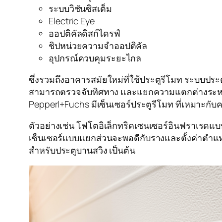
ระบบวิชันซิสเต็ม
Electric Eye
ออปติคัลดิสก์ไดรฟ์
ชิปหน่วยความจำออปติคัล
อุปกรณ์ควบคุมระยะไกล
ซึ่งรวมถึงอาคารสมัยใหม่ที่ใช้ประตูรีโมท ระบบประ
สามารถตรวจจับทิศทาง และแยกความแตกต่างระหว่า
Pepperl+Fuchs มีเซ็นเซอร์ประตูรีโมท ที่เหมาะก
ตัวอย่างเช่น โฟโตอิเล็กทริคเซนเซอร์อินฟราเรดแ
เซ็นเซอร์แบบแยกส่วนจะพอดีกับรางและตั้งค่าตำ
สำหรับประตูบานสวิง เป็นต้น