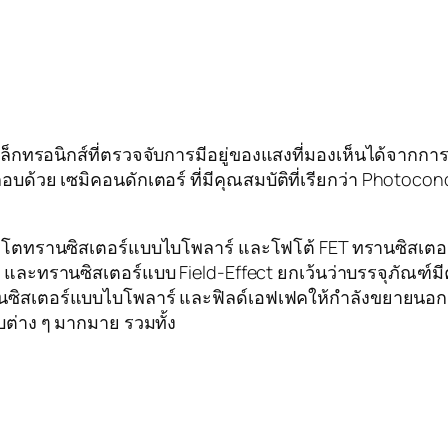
เล็กทรอนิกส์ที่ตรวจจับการมีอยู่ของแสงที่มองเห็นได้จาก
บด้วย เซมิคอนดักเตอร์ ที่มีคุณสมบัติที่เรียกว่า Photoc
ฟโตทรานซิสเตอร์แบบไบโพลาร์ และโฟโต้ FET ทรานซิสเตอร์
และทรานซิสเตอร์แบบ Field-Effect ยกเว้นว่าบรรจุภัณฑ์มี
รานซิสเตอร์แบบไบโพลาร์ และฟิลด์เอฟเฟคให้กำลังขยายน
บต่าง ๆ มากมาย รวมทั้ง