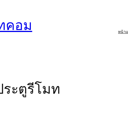
อทคอม
หน้า
์
ประตูรีโมท