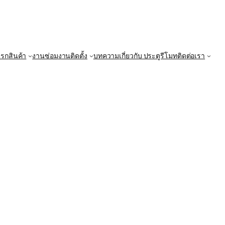
แรก
สินค้า
งานซ่อม
งานติดตั้ง
บทความ
เกี่ยวกับ ประตูรีโมท
ติดต่อเรา