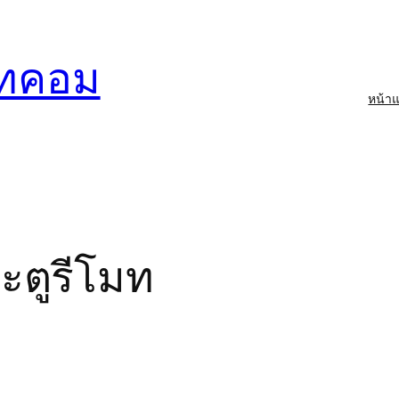
อทคอม
หน้า
์
ะตูรีโมท