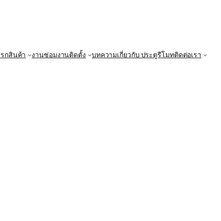
แรก
สินค้า
งานซ่อม
งานติดตั้ง
บทความ
เกี่ยวกับ ประตูรีโมท
ติดต่อเรา