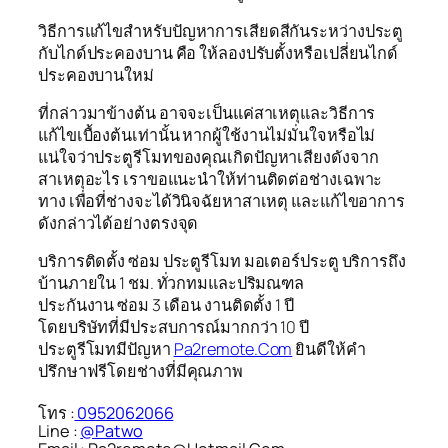
วิธีการแก้ไขสำหรับปัญหาการเสียดสีกันระหว่างประตู
กับไกด์ประคองบาน คือ ให้ลองปรับตั้งหรือเปลี่ยนไกด์
ประคองบานใหม่
ที่กล่าวมาข้างต้น อาจจะเป็นแค่สาเหตุและวิธีการ
แก้ไขเบื้องต้นเท่านั้น หากผู้ใช้งานไม่มั่นใจหรือไม่
แน่ใจว่าประตูรีโมทของคุณเกิดปัญหาเสียงดังจาก
สาเหตุอะไร เราขอแนะนำให้ท่านติดต่อช่างเฉพาะ
ทาง เพื่อที่ช่างจะได้วินิจฉัยหาสาเหตุ และแก้ไขอาการ
ดังกล่าวได้อย่างตรงจุด
บริการติดตั้ง ซ่อม ประตูรีโมท มอเตอร์ประตู บริการถึง
บ้านภายใน 1 ชม. ทั่วกทมและปริมณฑล
ประกันงาน ซ่อม 3 เดือน งานติดตั้ง 1 ปี
โดยบริษัทที่มีประสบการณ์มากกว่า 10 ปี
ประตูรีโมทมีปัญหา
Pa2remote.Com
ยินดีให้คำ
ปรึกษาฟรีโดยช่างที่มีคุณภาพ
โทร :
0952062066
Line :
@Patwo