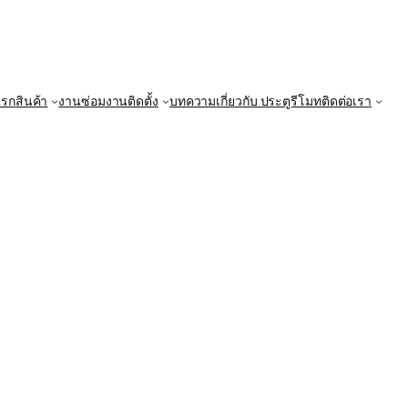
แรก
สินค้า
งานซ่อม
งานติดตั้ง
บทความ
เกี่ยวกับ ประตูรีโมท
ติดต่อเรา