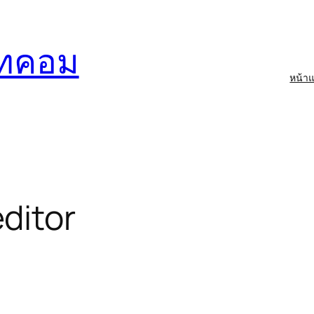
อทคอม
หน้า
์
ditor