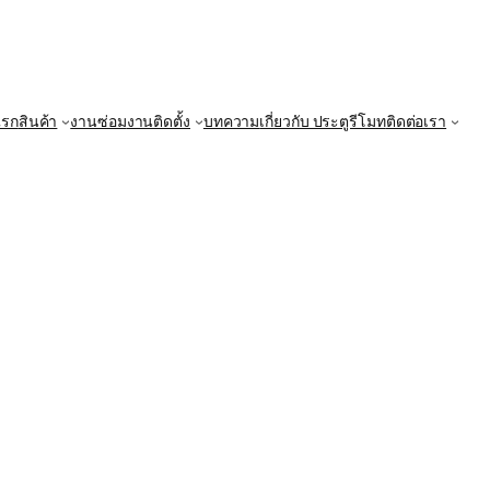
แรก
สินค้า
งานซ่อม
งานติดตั้ง
บทความ
เกี่ยวกับ ประตูรีโมท
ติดต่อเรา