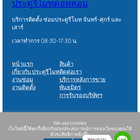
ประตูรีโมทดอทคอม
บริการติดตั้ง ซ่อมประตูรีโมท จันทร์-ศุกร์ และ
เสาร์
เวลาทำการ 08:30-17:30 น.
หน้าแรก
สินค้า
เกี่ยวกับ ประตูรีโมท
ติดต่อเรา
งานซ่อม
บริการหลังการขาย
งานติดตั้ง
พันธมิตร
การรับรองบริษัทฯ
บริษัท เออีซีเอ็นจิเนียริง จำกัด 90/206 ซอยวัชรพล 1/4 แขวงท่า
We use cookies
แร้ง เขตบางเขน กรุงเทพฯ 10220 tax: 0105556067278
เว็บไซต์นี้ใช้คุกกี้เพื่อปรับปรุงประสบการณ์การท่องเว็บของคุณให้
มีประสิทธิภาพยิ่งขึ้น
สอบถาม